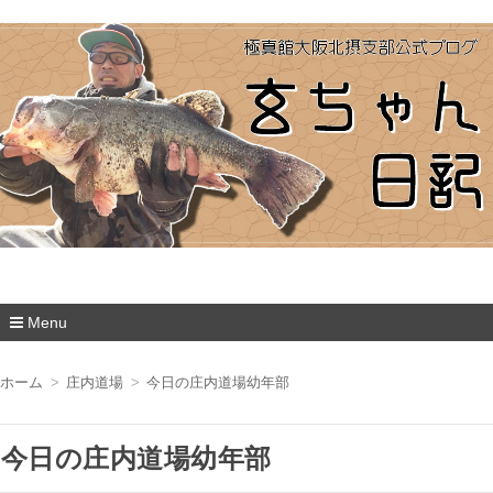
極真館大阪北摂支部
Menu
コ
ン
ホーム
庄内道場
今日の庄内道場幼年部
テ
ン
ツ
今日の庄内道場幼年部
へ
移