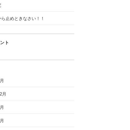
究
から止めときなさい！！
ント
6月
12月
8月
7月