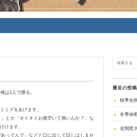
P
最近の投稿
に俺は1人で喋る。
秋季全
ミミズをあげます。
冬季休
！」とか「オイオイお腹空いて無いんか？」な
けけます。
全関西
があってんで」などと口に出して話しはしませ