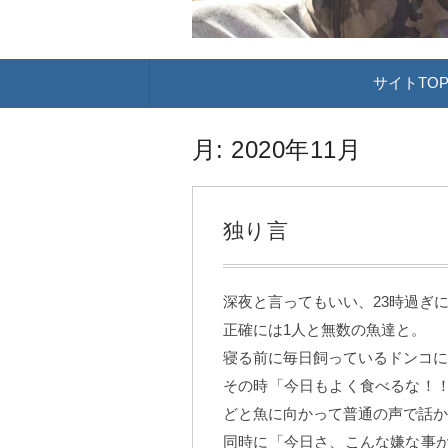
コ
サイトTO
ン
テ
ン
ツ
月:
2020年11月
へ
移
動
独り言
深夜と言ってもいい、23時過ぎ
正確には1人と無数の魚達と。
寝る前に毎日飼っているドンコに
その時「今日もよく食べるな！
どと魚に向かって普通の声で話か
同時に「今日さ、こんな嫌な事