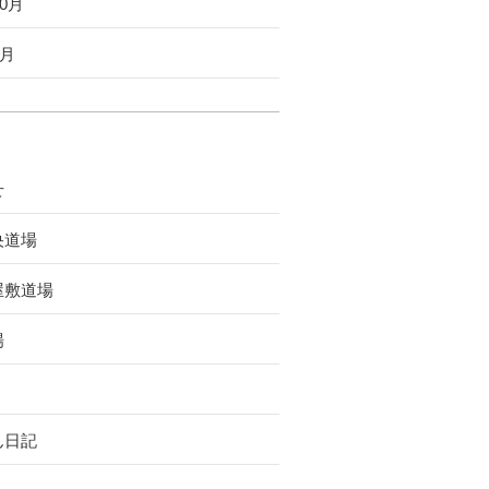
10月
9月
せ
央道場
屋敷道場
場
ん日記