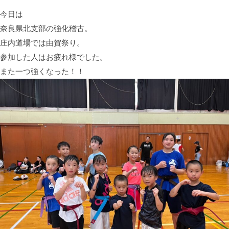
動
今日は
奈良県北支部の強化稽古。
庄内道場では由賀祭り。
参加した人はお疲れ様でした。
また一つ強くなった！！