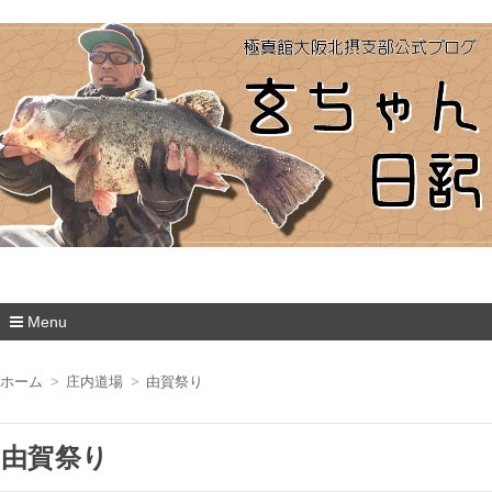
極真館大阪北摂支部
Menu
コ
ン
ホーム
庄内道場
由賀祭り
テ
ン
ツ
由賀祭り
へ
移