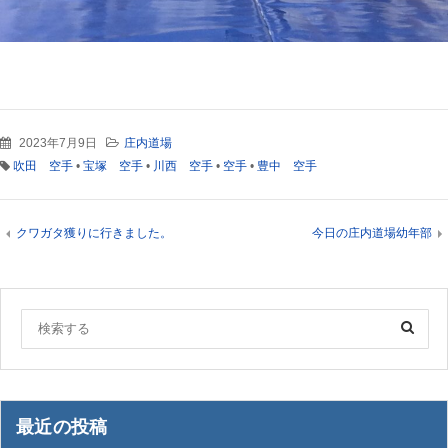
2023年7月9日
庄内道場
吹田 空手
•
宝塚 空手
•
川西 空手
•
空手
•
豊中 空手
クワガタ獲りに行きました。
今日の庄内道場幼年部
最近の投稿