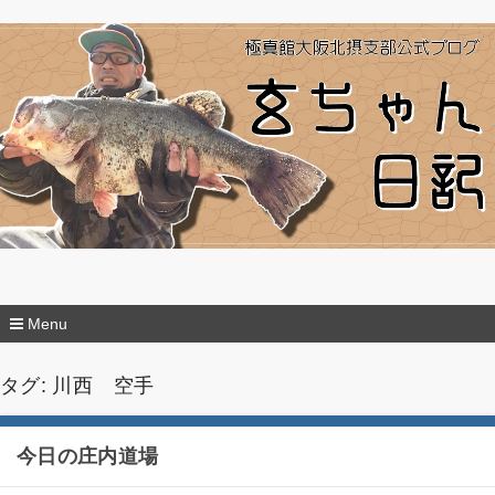
極真館大阪北摂支部
Menu
コ
ン
タグ:
川西 空手
テ
ン
ツ
今日の庄内道場
へ
移