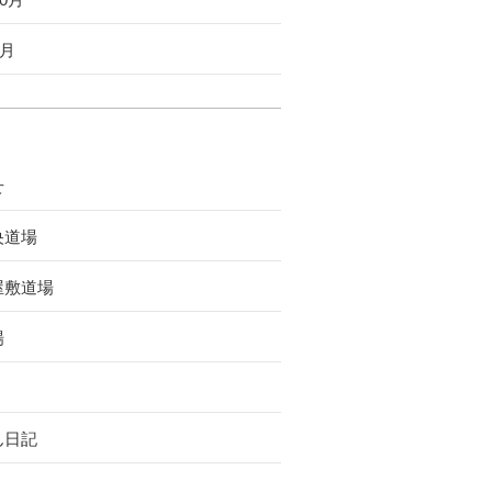
9月
せ
央道場
屋敷道場
場
ん日記