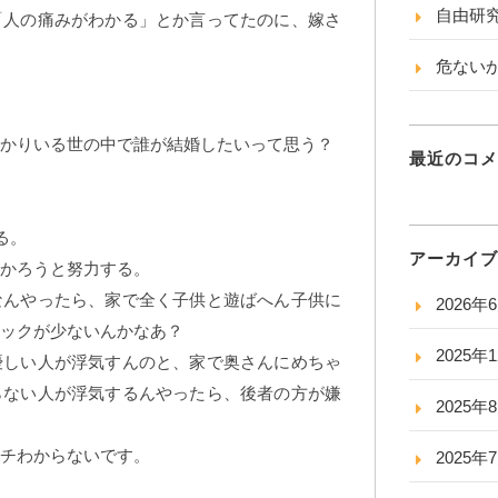
自由研
「人の痛みがわかる」とか言ってたのに、嫁さ
危ない
かりいる世の中で誰が結婚したいって思う？
最近のコメ
る。
アーカイブ
かろうと努力する。
なんやったら、家で全く子供と遊ばへん子供に
2026年
ョックが少ないんかなあ？
2025年
優しい人が浮気すんのと、家で奥さんにめちゃ
らない人が浮気するんやったら、後者の方が嫌
2025年
チわからないです。
2025年