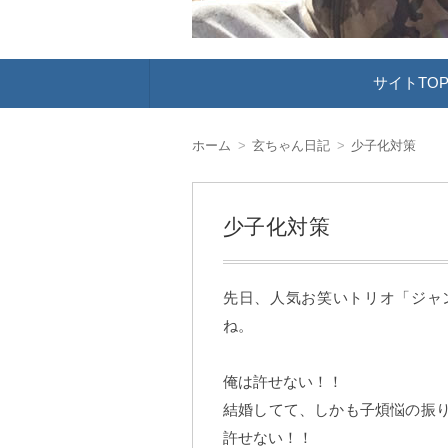
コ
サイトTO
ン
テ
ン
ツ
ホーム
玄ちゃん日記
少子化対策
へ
移
動
少子化対策
先日、人気お笑いトリオ「ジャ
ね。
俺は許せない！！
結婚してて、しかも子煩悩の振
許せない！！