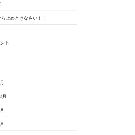
究
から止めときなさい！！
ント
6月
12月
8月
7月