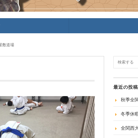
P
屋敷道場
最近の投稿
秋季全
冬季休
全関西