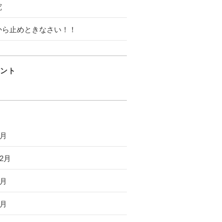
究
から止めときなさい！！
ント
6月
12月
8月
7月