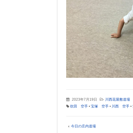
2023年7月19日
川西花屋敷道場
吹田 空手
•
宝塚 空手
•
川西 空手
•
今日の庄内道場