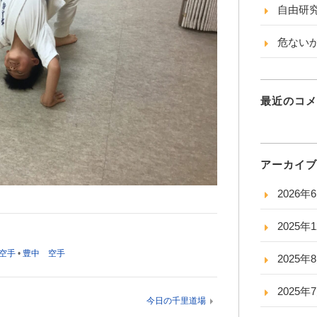
自由研
危ない
最近のコメ
アーカイブ
2026年
2025年
空手
•
豊中 空手
2025年
2025年
今日の千里道場