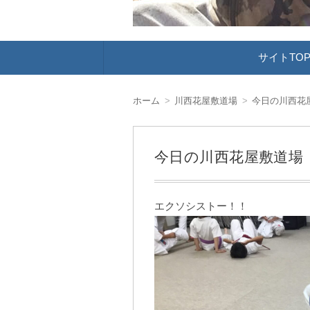
コ
サイトTO
ン
テ
ン
ツ
ホーム
川西花屋敷道場
今日の川西花
へ
移
動
今日の川西花屋敷道場
エクソシストー！！