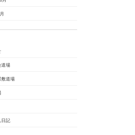
9月
せ
央道場
屋敷道場
場
ん日記